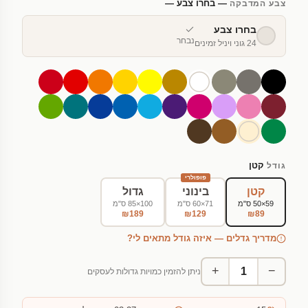
— בחרו צבע —
צבע המדבקה
בחרו צבע
נבחר
24 גוני ויניל זמינים
קטן
גודל
פופולרי
קטן
בינוני
גדול
59×50 ס"מ
71×60 ס"מ
100×85 ס"מ
₪189
₪129
₪89
מדריך גדלים — איזה גודל מתאים לי?
+
−
ניתן להזמין כמויות גדולות לעסקים