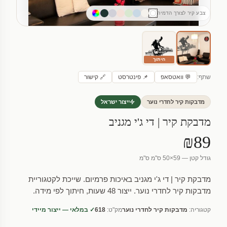
צבע קיר לצורך הדמיה
חיתוך
שתף:
💬 וואטסאפ
📌 פינטרסט
🔗 קישור
מדבקות קיר לחדרי נוער
ייצור ישראל
מדבקת קיר | די ג'י מגניב
₪89
גודל קטן — 59×50 ס"מ ס"מ
מדבקת קיר | די ג'י מגניב באיכות פרמיום. שייכת לקטגוריית
מדבקות קיר לחדרי נוער. ייצור 48 שעות, חיתוך לפי מידה.
קטגוריה:
מדבקות קיר לחדרי נוער
מק"ט:
618
✓ במלאי — ייצור מיידי