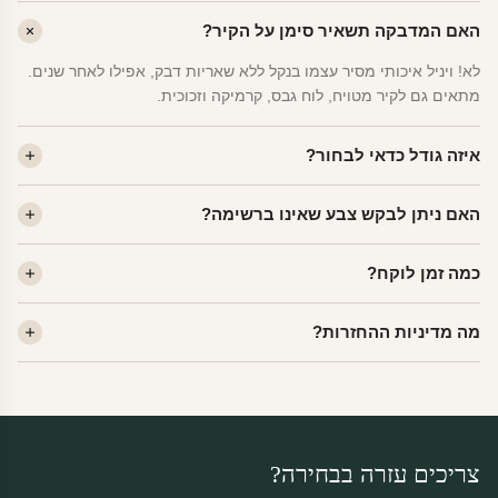
האם המדבקה תשאיר סימן על הקיר?
לא! ויניל איכותי מסיר עצמו בנקל ללא שאריות דבק, אפילו לאחר שנים.
מתאים גם לקיר מטויח, לוח גבס, קרמיקה וזכוכית.
איזה גודל כדאי לבחור?
לחדר ילדים ממוצע — גודל M (60×78 ס"מ) הוא הנפוץ ביותר. לחדר
האם ניתן לבקש צבע שאינו ברשימה?
שינה של מבוגרים — L. לפינה קטנה — S.
כן! יש לנו מעל 80 גוני ויניל. שלחו לנו בוואטסאפ ונשלח לכם דוגמית. רוב
כמה זמן לוקח?
הצבעים זמינים ללא תוספת מחיר.
ייצור 48 שעות. משלוח 1–3 ימי עסקים לכל הארץ. הזמנות שנכנסות עד
מה מדיניות ההחזרות?
14:00 — יצאו באותו יום.
מוצרי מלאי — 30 יום החזרה מלאה. מוצרים מותאמים אישית —
החזרה רק בפגם ייצור. נדיר שזה קורה.
צריכים עזרה בבחירה?