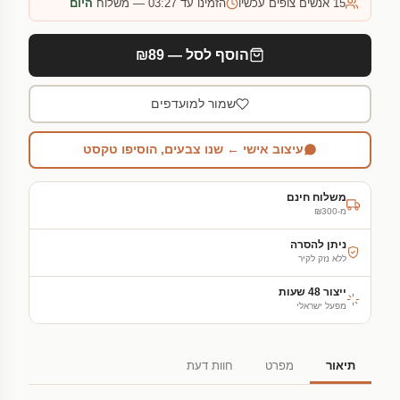
15
אנשים צופים עכשיו
הזמינו עד 03:27 — משלוח
היום
הוסף לסל — ₪89
שמור למועדפים
עיצוב אישי ← שנו צבעים, הוסיפו טקסט
משלוח חינם
מ-₪300
ניתן להסרה
ללא נזק לקיר
ייצור 48 שעות
מפעל ישראלי
תיאור
מפרט
חוות דעת