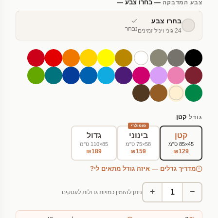
— בחרו צבע —
צבע המדבקה
בחרו צבע
נבחר
24 גוני ויניל זמינים
קטן
גודל
פופולרי
קטן
בינוני
גדול
45×85 ס"מ
58×75 ס"מ
85×110 ס"מ
₪189
₪159
₪129
מדריך גדלים — איזה גודל מתאים לי?
+
−
ניתן להזמין כמויות גדולות לעסקים