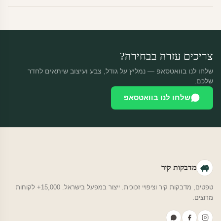
מוצרי מלאי — 30 יום החזרה מלאה. מוצרים מותאמים אישית —
החזרה רק בפגם ייצור. נדיר שזה קורה.
צריכים עזרה בבחירה?
שלחו לנו בוואטסאפ — נמליץ על גודל, צבע ועיצוב שיתאים לחדר
שלכם.
שלחו לנו בוואטסאפ
מדבקות קיר
טפטים, מדבקות קיר וציפויי זכוכית. ייצור במפעל בישראל. 15,000+ לקוחות
מרוצים.