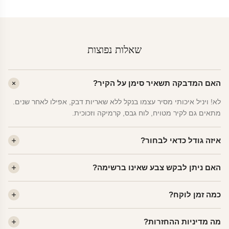
שאלות נפוצות
האם המדבקה תשאיר סימן על הקיר?
לא! ויניל איכותי מסיר עצמו בנקל ללא שאריות דבק, אפילו לאחר שנים.
מתאים גם לקיר מטויח, לוח גבס, קרמיקה וזכוכית.
איזה גודל כדאי לבחור?
לחדר ילדים ממוצע — גודל M (60×78 ס"מ) הוא הנפוץ ביותר. לחדר
האם ניתן לבקש צבע שאינו ברשימה?
שינה של מבוגרים — L. לפינה קטנה — S.
כן! יש לנו מעל 80 גוני ויניל. שלחו לנו בוואטסאפ ונשלח לכם דוגמית. רוב
כמה זמן לוקח?
הצבעים זמינים ללא תוספת מחיר.
ייצור 48 שעות. משלוח 1–3 ימי עסקים לכל הארץ. הזמנות שנכנסות עד
מה מדיניות ההחזרות?
14:00 — יצאו באותו יום.