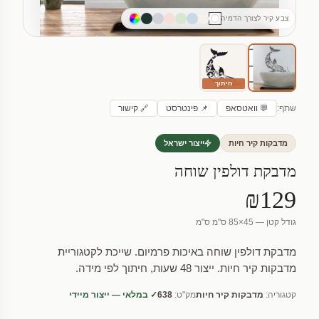
צבע קיר לצורך הדמיה
חיתוך
שתף:
💬 וואטסאפ
📌 פינטרסט
🔗 קישור
מדבקות קיר חיות
ייצור ישראל
מדבקת דולפין שוחה
₪129
גודל קטן — 45×85 ס"מ ס"מ
מדבקת דולפין שוחה באיכות פרמיום. שייכת לקטגוריית
מדבקות קיר חיות. ייצור 48 שעות, חיתוך לפי מידה.
קטגוריה:
מדבקות קיר חיות
מק"ט:
638
✓ במלאי — ייצור מיידי