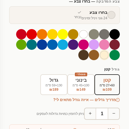
— בחרו צבע —
צבע המדבקה
בחרו צבע
נבחר
24 גוני ויניל זמינים
קטן
גודל
פופולרי
קטן
בינוני
גדול
60×27 ס"מ
100×45 ס"מ
130×59 ס"מ
₪189
₪149
₪109
מדריך גדלים — איזה גודל מתאים לי?
+
−
ניתן להזמין כמויות גדולות לעסקים