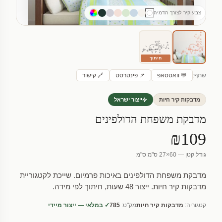
צבע קיר לצורך הדמיה
חיתוך
שתף:
💬 וואטסאפ
📌 פינטרסט
🔗 קישור
מדבקות קיר חיות
ייצור ישראל
מדבקת משפחת הדולפינים
₪109
גודל קטן — 60×27 ס"מ ס"מ
מדבקת משפחת הדולפינים באיכות פרמיום. שייכת לקטגוריית
מדבקות קיר חיות. ייצור 48 שעות, חיתוך לפי מידה.
קטגוריה:
מדבקות קיר חיות
מק"ט:
785
✓ במלאי — ייצור מיידי