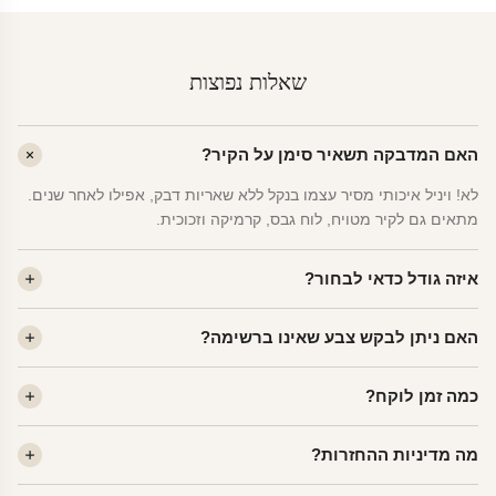
שאלות נפוצות
האם המדבקה תשאיר סימן על הקיר?
לא! ויניל איכותי מסיר עצמו בנקל ללא שאריות דבק, אפילו לאחר שנים.
מתאים גם לקיר מטויח, לוח גבס, קרמיקה וזכוכית.
איזה גודל כדאי לבחור?
לחדר ילדים ממוצע — גודל M (60×78 ס"מ) הוא הנפוץ ביותר. לחדר
האם ניתן לבקש צבע שאינו ברשימה?
שינה של מבוגרים — L. לפינה קטנה — S.
כן! יש לנו מעל 80 גוני ויניל. שלחו לנו בוואטסאפ ונשלח לכם דוגמית. רוב
כמה זמן לוקח?
הצבעים זמינים ללא תוספת מחיר.
ייצור 48 שעות. משלוח 1–3 ימי עסקים לכל הארץ. הזמנות שנכנסות עד
מה מדיניות ההחזרות?
14:00 — יצאו באותו יום.
מוצרי מלאי — 30 יום החזרה מלאה. מוצרים מותאמים אישית —