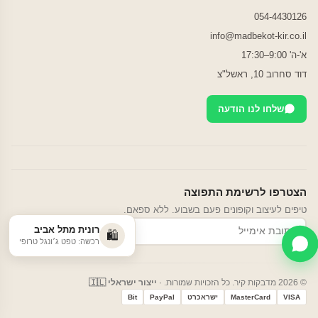
054-4430126
info@madbekot-kir.co.il
א'-ה' 9:00–17:30
דוד סחרוב 10, ראשל"צ
שלחו לנו הודעה
הצטרפו לרשימת התפוצה
טיפים לעיצוב וקופונים פעם בשבוע. ללא ספאם.
רונית מתל אביב
הרשמה
🛍️
רכשה: טפט ג׳ונגל טרופי
© 2026 מדבקות קיר. כל הזכויות שמורות. ·
ייצור ישראלי 🇮🇱
VISA
MasterCard
ישראכרט
PayPal
Bit