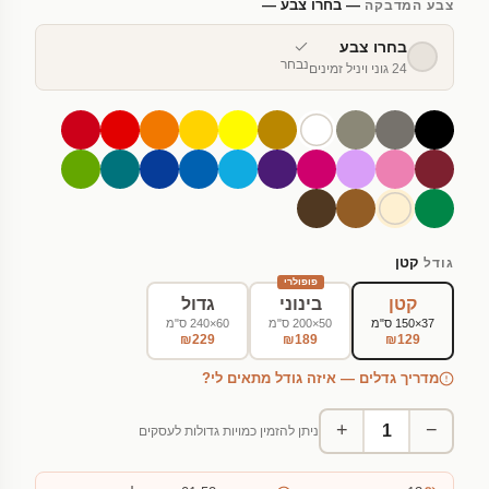
— בחרו צבע —
צבע המדבקה
בחרו צבע
נבחר
24 גוני ויניל זמינים
קטן
גודל
פופולרי
קטן
בינוני
גדול
37×150 ס"מ
50×200 ס"מ
60×240 ס"מ
₪229
₪189
₪129
מדריך גדלים — איזה גודל מתאים לי?
+
−
ניתן להזמין כמויות גדולות לעסקים