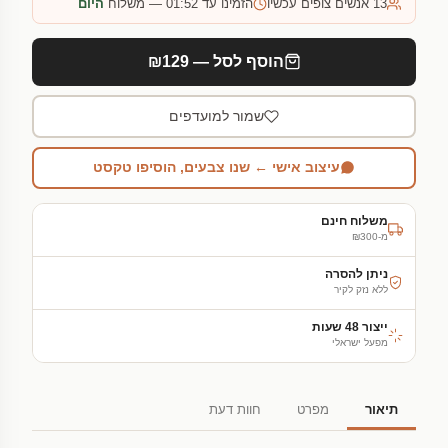
13
אנשים צופים עכשיו
הזמינו עד 01:52 — משלוח
היום
הוסף לסל — ₪129
שמור למועדפים
עיצוב אישי ← שנו צבעים, הוסיפו טקסט
משלוח חינם
מ-₪300
ניתן להסרה
ללא נזק לקיר
ייצור 48 שעות
מפעל ישראלי
תיאור
מפרט
חוות דעת