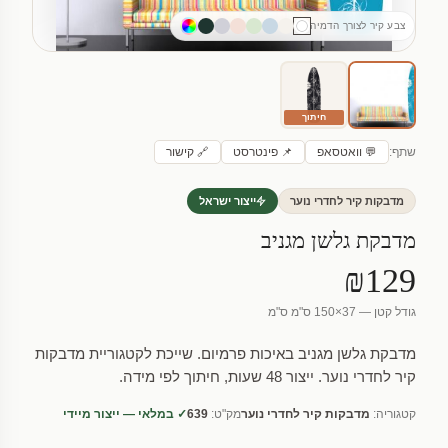
צבע קיר לצורך הדמיה
חיתוך
שתף:
💬 וואטסאפ
📌 פינטרסט
🔗 קישור
מדבקות קיר לחדרי נוער
ייצור ישראל
מדבקת גלשן מגניב
₪129
גודל קטן — 37×150 ס"מ ס"מ
מדבקת גלשן מגניב באיכות פרמיום. שייכת לקטגוריית מדבקות
קיר לחדרי נוער. ייצור 48 שעות, חיתוך לפי מידה.
קטגוריה:
מדבקות קיר לחדרי נוער
מק"ט:
639
✓ במלאי — ייצור מיידי