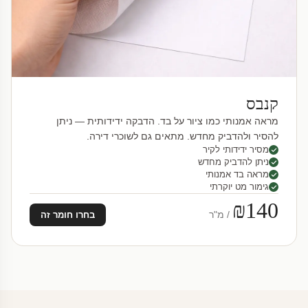
קנבס
מראה אמנותי כמו ציור על בד. הדבקה ידידותית — ניתן
להסיר ולהדביק מחדש. מתאים גם לשוכרי דירה.
מסיר ידידותי לקיר
ניתן להדביק מחדש
מראה בד אמנותי
גימור מט יוקרתי
₪140
/ מ"ר
בחרו חומר זה