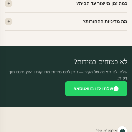
כמה זמן מייצור עד הבית?
מתאים לקיר מטויח, גבס, קרמיקה וזכוכית.
ייצור 48 שעות + משלוח 1–3 ימי עסקים. הזמנות שנכנסות עד 14:00 —
מה מדיניות ההחזרות?
יוצאות באותו יום.
מוצרים מותאמים אישית — החזרה רק בפגם ייצור. נחליף ללא עלות +
משלוח חינם.
לא בטוחים במידות?
שלחו לנו תמונה של הקיר — ניתן לכם מידות מדויקות וייעוץ חינם תוך
דקות.
שלחו לנו בוואטסאפ
מדבקות קיר