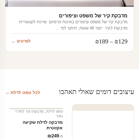
מדבקת קיר של משפט וציפורים
מדבקת קיר של משפט וציפורים באיכות פרמיום. שייכת לקטגוריית
מדבקות לקיר. ייצור 48 שעות, חיתוך לפי …
טווח
₪
189
–
₪
129
לפרטים ←
מחירים:
עד
עיצובים דומים שאולי תאהבו
לכל טפט לדלת →
טפט לדלת
,
מדבקות קיר לחדרי
נוער
מדבקה לדלת שקיעה
אקזוטית
₪
249
מ‑