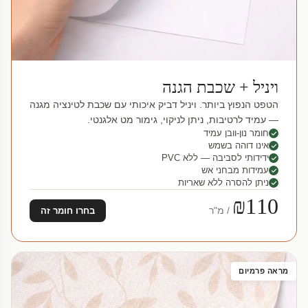
ויניל + שכבת הגנה
הטפט הנפוץ ביותר. ויניל דביק איכותי עם שכבת לטינציה מגנה
— עמיד לרטיבות, ניתן לניקוי, גימור מט אלגנטי.
חומר נון-וובן עמיד
אינו דוהה בשמש
ידידותי לסביבה — ללא PVC
עמידות מבחני אש
ניתן להסרה ללא שאריות
₪110
/ מ"ר
בחרו חומר זה
מראה פרמיום