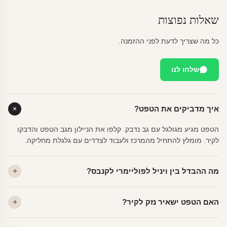
שאלות נפוצות
כל מה שצריך לדעת לפני ההזמנה.
שלחו לנו
איך מדביקים את הטפט?
הטפט מגיע מגולגל עם גב נדבק. קלפו את הניילון מגב הטפט והדבקו
לקיר. מומלץ להתחיל מהמרכז ולעבוד לצדדים עם גלגלת מחליקה.
מה ההבדל בין ויניל לפוליימרי לקנבס?
ויניל — עמיד, רחיץ, לכל חדר. פוליימרי — טקסטורה עדינה, מרקם
האם הטפט ישאיר נזק לקיר?
פרמיום. קנבס — בד אמנותי יוקרתי, מט.
לא. ויניל איכותי מסיר עצמו ללא שאריות דבק, אפילו לאחר שנים.