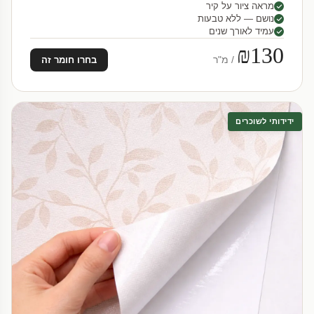
מראה ציור על קיר
נושם — ללא טבעות
עמיד לאורך שנים
₪130
/ מ"ר
בחרו חומר זה
ידידותי לשוכרים