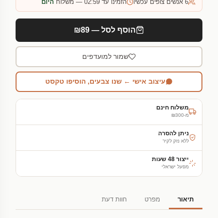
6
אנשים צופים עכשיו
הזמינו עד 02:59 — משלוח
היום
הוסף לסל — ₪89
שמור למועדפים
עיצוב אישי ← שנו צבעים, הוסיפו טקסט
משלוח חינם
מ-₪300
ניתן להסרה
ללא נזק לקיר
ייצור 48 שעות
מפעל ישראלי
תיאור
מפרט
חוות דעת