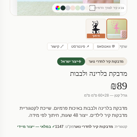
צבע קיר לצורך הדמיה
חיתוך
שתף:
💬 וואטסאפ
📌 פינטרסט
🔗 קישור
מדבקות קיר לחדרי נוער
ייצור ישראל
מדבקת בלרינה ולבבות
₪89
גודל קטן — 28×60 ס"מ ס"מ
מדבקת בלרינה ולבבות באיכות פרמיום. שייכת לקטגוריית
מדבקות קיר לילדים. ייצור 48 שעות, חיתוך לפי מידה.
קטגוריה:
מדבקות קיר לחדרי נוער
מק"ט:
1147
✓ במלאי — ייצור מיידי