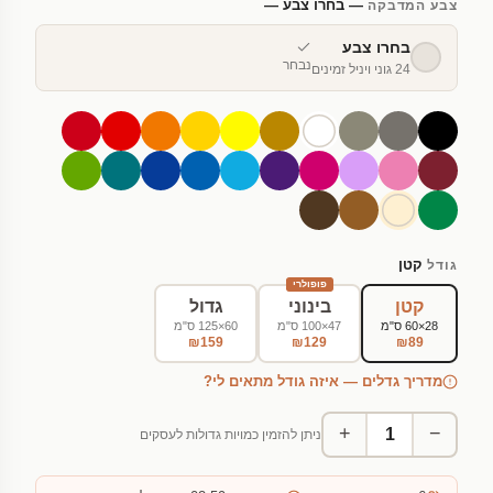
— בחרו צבע —
צבע המדבקה
בחרו צבע
נבחר
24 גוני ויניל זמינים
קטן
גודל
פופולרי
קטן
בינוני
גדול
28×60 ס"מ
47×100 ס"מ
60×125 ס"מ
₪159
₪129
₪89
מדריך גדלים — איזה גודל מתאים לי?
+
−
ניתן להזמין כמויות גדולות לעסקים