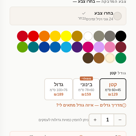
— בחרו צבע —
צבע המדבקה
בחרו צבע
נבחר
24 גוני ויניל זמינים
קטן
גודל
פופולרי
קטן
בינוני
גדול
45×60 ס"מ
60×78 ס"מ
76×100 ס"מ
₪189
₪159
₪129
מדריך גדלים — איזה גודל מתאים לי?
+
−
ניתן להזמין כמויות גדולות לעסקים