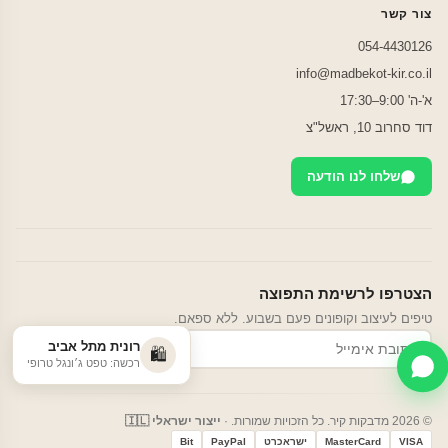
צור קשר
054-4430126
info@madbekot-kir.co.il
א'-ה' 9:00–17:30
דוד סחרוב 10, ראשל"צ
שלחו לנו הודעה
הצטרפו לרשימת התפוצה
טיפים לעיצוב וקופונים פעם בשבוע. ללא ספאם.
רונית מתל אביב
הרשמה
🛍️
רכשה: טפט ג׳ונגל טרופי
© 2026 מדבקות קיר. כל הזכויות שמורות. ·
ייצור ישראלי 🇮🇱
VISA
MasterCard
ישראכרט
PayPal
Bit