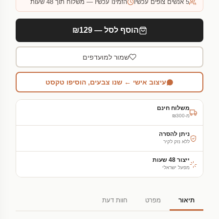
5
אנשים צופים עכשיו
הזמינו עכשיו — משלוח תוך 48 שעות
הוסף לסל — ₪129
שמור למועדפים
עיצוב אישי ← שנו צבעים, הוסיפו טקסט
משלוח חינם
מ-₪300
ניתן להסרה
ללא נזק לקיר
ייצור 48 שעות
מפעל ישראלי
תיאור
מפרט
חוות דעת