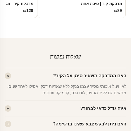
מדבקת קיר | סיבה אחת
מדבקת קיר | זוג ינש
₪
129
₪
89
שאלות נפוצות
האם המדבקה תשאיר סימן על הקיר?
לא! ויניל איכותי מסיר עצמו בנקל ללא שאריות דבק, אפילו לאחר שנים.
מתאים גם לקיר מטויח, לוח גבס, קרמיקה וזכוכית.
איזה גודל כדאי לבחור?
לחדר ילדים ממוצע — גודל M (60×78 ס"מ) הוא הנפוץ ביותר. לחדר
האם ניתן לבקש צבע שאינו ברשימה?
שינה של מבוגרים — L. לפינה קטנה — S.