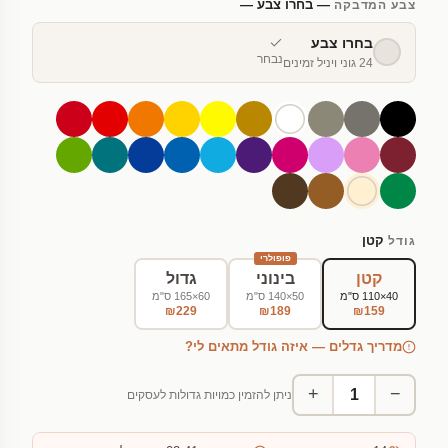
— בחרו צבע —
צבע המדבקה
בחרו צבע
נבחר
24 גוני ויניל זמינים
קטן
גודל
פופולרי
קטן
בינוני
גדול
40×110 ס"מ
50×140 ס"מ
60×165 ס"מ
₪229
₪189
₪159
מדריך גדלים — איזה גודל מתאים לי?
+
−
ניתן להזמין כמויות גדולות לעסקים