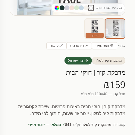
צבע קיר לצורך הדמיה
חיתוך
שתף:
💬 וואטסאפ
📌 פינטרסט
🔗 קישור
מדבקות קיר לסלון
ייצור ישראל
מדבקת קיר | חוקי הבית
₪159
גודל קטן — 40×110 ס"מ ס"מ
מדבקת קיר | חוקי הבית באיכות פרמיום. שייכת לקטגוריית
מדבקות קיר לסלון. ייצור 48 שעות, חיתוך לפי מידה.
קטגוריה:
מדבקות קיר לסלון
מק"ט:
841
✓ במלאי — ייצור מיידי