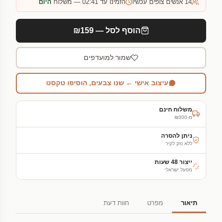
14
אנשים צופים עכשיו
הזמינו עד 02:41 — משלוח
היום
הוסף לסל — ₪159
שמור למועדפים
עיצוב אישי ← שנו צבעים, הוסיפו טקסט
משלוח חינם
מ-₪300
ניתן להסרה
ללא נזק לקיר
ייצור 48 שעות
מפעל ישראלי
תיאור
מפרט
חוות דעת