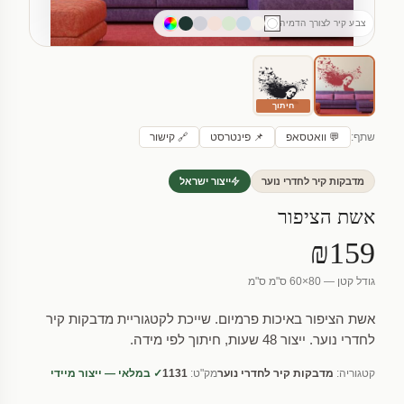
צבע קיר לצורך הדמיה
חיתוך
שתף:
💬 וואטסאפ
📌 פינטרסט
🔗 קישור
מדבקות קיר לחדרי נוער
ייצור ישראל
אשת הציפור
₪159
גודל קטן — 80×60 ס"מ ס"מ
אשת הציפור באיכות פרמיום. שייכת לקטגוריית מדבקות קיר
לחדרי נוער. ייצור 48 שעות, חיתוך לפי מידה.
קטגוריה:
מדבקות קיר לחדרי נוער
מק"ט:
1131
✓ במלאי — ייצור מיידי