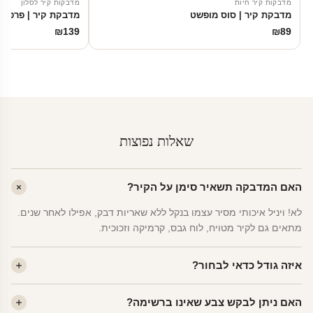
מדבקות קיר חיות
מדבקות קיר לסלון
מדבקת קיר | סוס מופשט
מדבקת קיר | פרפר 
₪
139
₪
89
שאלות נפוצות
האם המדבקה תשאיר סימן על הקיר?
לא! ויניל איכותי מסיר עצמו בנקל ללא שאריות דבק, אפילו לאחר שנים.
מתאים גם לקיר מטויח, לוח גבס, קרמיקה וזכוכית.
איזה גודל כדאי לבחור?
לחדר ילדים ממוצע — גודל M (60×78 ס"מ) הוא הנפוץ ביותר. לחדר
האם ניתן לבקש צבע שאינו ברשימה?
שינה של מבוגרים — L. לפינה קטנה — S.