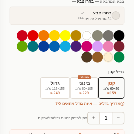
— בחרו צבע —
צבע המדבקה
בחרו צבע
נבחר
24 גוני ויניל זמינים
קטן
גודל
פופולרי
קטן
בינוני
גדול
80×60 ס"מ
105×80 ס"מ
155×116 ס"מ
₪249
₪229
₪159
מדריך גדלים — איזה גודל מתאים לי?
+
−
ניתן להזמין כמויות גדולות לעסקים