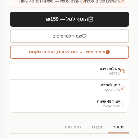
5
אנשים צופים עכשיו
הזמינו עכשיו — משלוח תוך 48 שעות
הוסף לסל — ₪159
שמור למועדפים
עיצוב אישי ← שנו צבעים, הוסיפו טקסט
משלוח חינם
מ-₪300
ניתן להסרה
ללא נזק לקיר
ייצור 48 שעות
מפעל ישראלי
תיאור
מפרט
חוות דעת