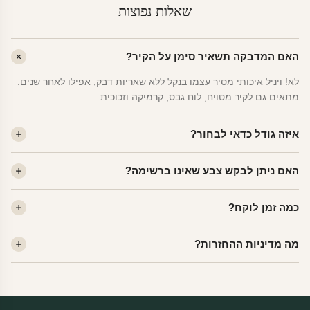
שאלות נפוצות
האם המדבקה תשאיר סימן על הקיר?
לא! ויניל איכותי מסיר עצמו בנקל ללא שאריות דבק, אפילו לאחר שנים.
מתאים גם לקיר מטויח, לוח גבס, קרמיקה וזכוכית.
איזה גודל כדאי לבחור?
לחדר ילדים ממוצע — גודל M (60×78 ס"מ) הוא הנפוץ ביותר. לחדר
האם ניתן לבקש צבע שאינו ברשימה?
שינה של מבוגרים — L. לפינה קטנה — S.
כן! יש לנו מעל 80 גוני ויניל. שלחו לנו בוואטסאפ ונשלח לכם דוגמית. רוב
כמה זמן לוקח?
הצבעים זמינים ללא תוספת מחיר.
ייצור 48 שעות. משלוח 1–3 ימי עסקים לכל הארץ. הזמנות שנכנסות עד
מה מדיניות ההחזרות?
14:00 — יצאו באותו יום.
מוצרי מלאי — 30 יום החזרה מלאה. מוצרים מותאמים אישית —
החזרה רק בפגם ייצור. נדיר שזה קורה.