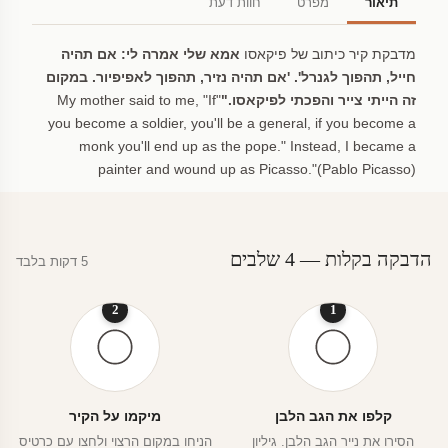
תיאור
מפרט
חוות דעת
מדבקת קיר כיתוב של פיקאסו
אמא שלי אמרה לי:
אם תהיה
חייל, תהפוך לגנרל'. 'אם תהיה נזיר, תהפוך לאפיפיור. במקום
זה הייתי צייר והפכתי לפיקאסו."
"My mother said to me, "If
you become a soldier, you'll be a general, if you become a
monk you'll end up as the pope." Instead, I became a
painter and wound up as Picasso."
(Pablo Picasso)
הדבקה בקלות — 4 שלבים
5 דקות בלבד
2
1
קלפו את הגב הלבן
מיקמו על הקיר
הסירו את נייר הגב הלבן. גיליון
הניחו במקום הרצוי ולחצו עם כרטיס