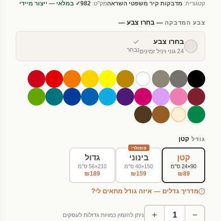
קטגוריה:
מדבקות קיר משפטי השראה
מק"ט:
982
✓ במלאי — ייצור מיידי
— בחרו צבע —
צבע המדבקה
בחרו צבע
נבחר
24 גוני ויניל זמינים
קטן
גודל
פופולרי
קטן
בינוני
גדול
90×24 ס"מ
150×40 ס"מ
210×56 ס"מ
₪189
₪159
₪89
מדריך גדלים — איזה גודל מתאים לי?
+
−
ניתן להזמין כמויות גדולות לעסקים