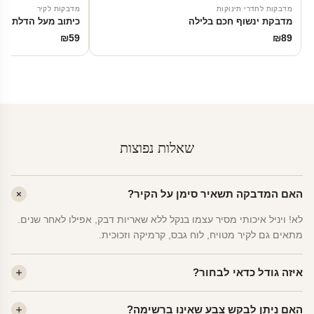
מדבקות לחדרי תינוקות
מדבקות לקיר
מדבקת ינשוף חכם בלילה
כיתוב מעל הדלת לא
₪
59
₪
89
שאלות נפוצות
האם המדבקה תשאיר סימן על הקיר?
לא! ויניל איכותי מסיר עצמו בנקל ללא שאריות דבק, אפילו לאחר שנים.
מתאים גם לקיר מטויח, לוח גבס, קרמיקה וזכוכית.
איזה גודל כדאי לבחור?
לחדר ילדים ממוצע — גודל M (60×78 ס"מ) הוא הנפוץ ביותר. לחדר
האם ניתן לבקש צבע שאינו ברשימה?
שינה של מבוגרים — L. לפינה קטנה — S.