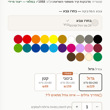
קטגוריה:
מדבקות קיר משפטי השראה
מק"ט:
1068
✓ במלאי — ייצור מיידי
— בחרו צבע —
צבע המדבקה
בחרו צבע
נבחר
24 גוני ויניל זמינים
גדול
גודל
פופולרי
גדול
בינוני
קטן
240×60 ס"מ
140×35 ס"מ
80×20 ס"מ
₪89
₪159
₪229
מדריך גדלים — איזה גודל מתאים לי?
+
−
ניתן להזמין כמויות גדולות לעסקים