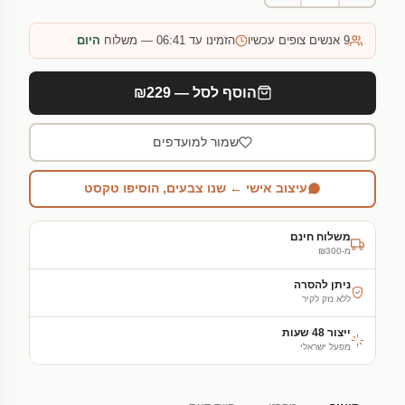
9
אנשים צופים עכשיו
הזמינו עד 06:41 — משלוח
היום
הוסף לסל — ₪229
שמור למועדפים
עיצוב אישי ← שנו צבעים, הוסיפו טקסט
משלוח חינם
מ-₪300
ניתן להסרה
ללא נזק לקיר
ייצור 48 שעות
מפעל ישראלי