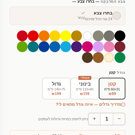
— בחרו צבע —
צבע המדבקה
בחרו צבע
נבחר
24 גוני ויניל זמינים
קטן
גודל
פופולרי
קטן
בינוני
גדול
31×60 ס"מ
60×110 ס"מ
75×140 ס"מ
₪199
₪159
₪89
מדריך גדלים — איזה גודל מתאים לי?
+
−
ניתן להזמין כמויות גדולות לעסקים