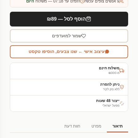
9
אנשים צופים עכשיו
הזמינו עד 07:18 — משלוח
היום
הוסף לסל — ₪89
שמור למועדפים
עיצוב אישי ← שנו צבעים, הוסיפו טקסט
משלוח חינם
מ-₪300
ניתן להסרה
ללא נזק לקיר
ייצור 48 שעות
מפעל ישראלי
תיאור
מפרט
חוות דעת