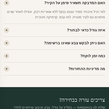
האם המדבקה תשאיר סימן על הקיר?
לא! ויניל איכותי מסיר עצמו בנקל ללא שאריות דבק, אפילו לאחר שנים.
מתאים גם לקיר מטויח, לוח גבס, קרמיקה וזכוכית.
איזה גודל כדאי לבחור?
לחדר ילדים ממוצע — גודל M (60×78 ס"מ) הוא הנפוץ ביותר. לחדר
האם ניתן לבקש צבע שאינו ברשימה?
שינה של מבוגרים — L. לפינה קטנה — S.
כן! יש לנו מעל 80 גוני ויניל. שלחו לנו בוואטסאפ ונשלח לכם דוגמית. רוב
כמה זמן לוקח?
הצבעים זמינים ללא תוספת מחיר.
ייצור 48 שעות. משלוח 1–3 ימי עסקים לכל הארץ. הזמנות שנכנסות עד
מה מדיניות ההחזרות?
14:00 — יצאו באותו יום.
מוצרי מלאי — 30 יום החזרה מלאה. מוצרים מותאמים אישית —
החזרה רק בפגם ייצור. נדיר שזה קורה.
צריכים עזרה בבחירה?
שלחו לנו בוואטסאפ — נמליץ על גודל, צבע ועיצוב שיתאים לחדר