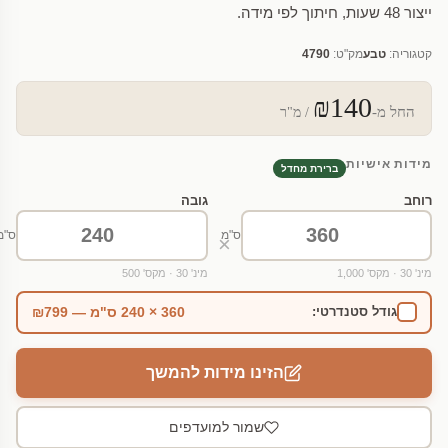
ייצור 48 שעות, חיתוך לפי מידה.
קטגוריה:
טבע
מק"ט:
4790
₪140
החל מ-
/ מ"ר
מידות אישיות
ברירת מחדל
רוחב
גובה
ס"מ
ס"מ
×
מינ' 30 · מקס' 1,000
מינ' 30 · מקס' 500
360 × 240 ס"מ — ₪799
גודל סטנדרטי:
הזינו מידות להמשך
שמור למועדפים