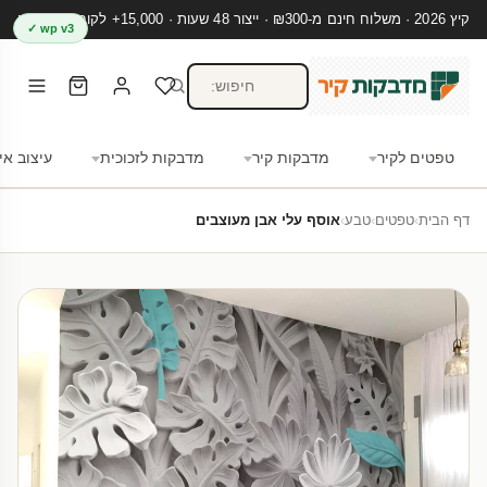
קיץ 2026 · משלוח חינם מ-₪300 · ייצור 48 שעות · 15,000+ לקוחות מרוצים
wp v3 ✓
טפטים לקיר
מדבקות קיר
מדבקות לזכוכית
עיצוב אי
דף הבית
›
טפטים
›
טבע
›
אוסף עלי אבן מעוצבים