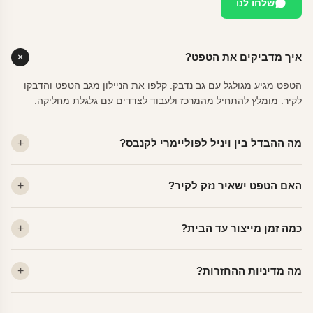
שלחו לנו
איך מדביקים את הטפט?
הטפט מגיע מגולגל עם גב נדבק. קלפו את הניילון מגב הטפט והדבקו
לקיר. מומלץ להתחיל מהמרכז ולעבוד לצדדים עם גלגלת מחליקה.
מה ההבדל בין ויניל לפוליימרי לקנבס?
ויניל — עמיד, רחיץ, לכל חדר. פוליימרי — טקסטורה עדינה, מרקם
האם הטפט ישאיר נזק לקיר?
פרמיום. קנבס — בד אמנותי יוקרתי, מט.
לא. ויניל איכותי מסיר עצמו ללא שאריות דבק, אפילו לאחר שנים.
כמה זמן מייצור עד הבית?
מתאים לקיר מטויח, גבס, קרמיקה וזכוכית.
ייצור 48 שעות + משלוח 1–3 ימי עסקים. הזמנות שנכנסות עד 14:00 —
מה מדיניות ההחזרות?
יוצאות באותו יום.
מוצרים מותאמים אישית — החזרה רק בפגם ייצור. נחליף ללא עלות +