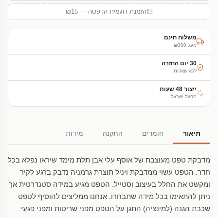
הזמנת דוגמית הדפסה — ₪15
משלוח חינם
מעל ₪300
30 יום החזרה
ללא שאלות
ייצור 48 שעות
מפעל ישראלי
תיאור
חומרים
התקנה
מידות
מדבקת טפט מעוצבת של אוסף עלי אבן תלת מימד שיראו נפלא בכל
חדר. הטפט עשוי ממדבקת ויניל תוצרת גרמניה נדבק ברגע לקיר
ומקשט את החלל בעיצוב וסטייל. הטפט מגיע במידה סטנדרטית אך
ניתן להתאימו בכל מידה שתבחרו. אנחנו ממליצים להוסיף לטפט
שכבת הגנה (למינציה) התגן על הטפט מפני שריטות ומפני פגעי