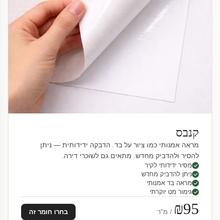
קנבס
מראה אמנותי כמו ציור על בד. הדבקה ידידותית — ניתן
להסיר ולהדביק מחדש. מתאים גם לשוכרי דירה.
מסיר ידידותי לקיר
ניתן להדביק מחדש
מראה בד אמנותי
גימור מט יוקרתי
₪95
/ מ"ר
בחרו חומר זה