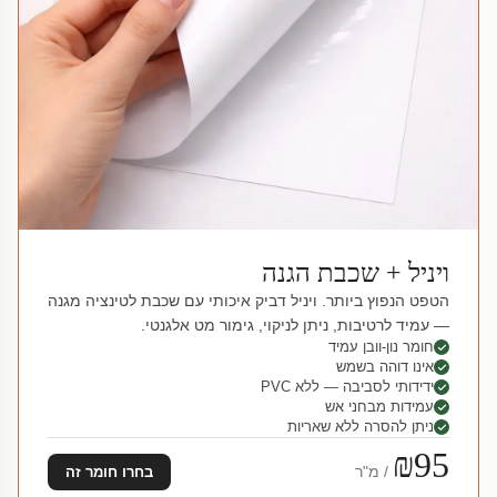
ויניל + שכבת הגנה
הטפט הנפוץ ביותר. ויניל דביק איכותי עם שכבת לטינציה מגנה
— עמיד לרטיבות, ניתן לניקוי, גימור מט אלגנטי.
חומר נון-וובן עמיד
אינו דוהה בשמש
ידידותי לסביבה — ללא PVC
עמידות מבחני אש
ניתן להסרה ללא שאריות
₪95
/ מ"ר
בחרו חומר זה