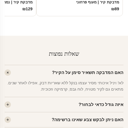
מדבקת קיר | מעוף פרחוני
מדבקת קיר | נמר ב
₪
129
₪
89
שאלות נפוצות
האם המדבקה תשאיר סימן על הקיר?
לא! ויניל איכותי מסיר עצמו בנקל ללא שאריות דבק, אפילו לאחר שנים.
מתאים גם לקיר מטויח, לוח גבס, קרמיקה וזכוכית.
איזה גודל כדאי לבחור?
לחדר ילדים ממוצע — גודל M (60×78 ס"מ) הוא הנפוץ ביותר. לחדר
האם ניתן לבקש צבע שאינו ברשימה?
שינה של מבוגרים — L. לפינה קטנה — S.