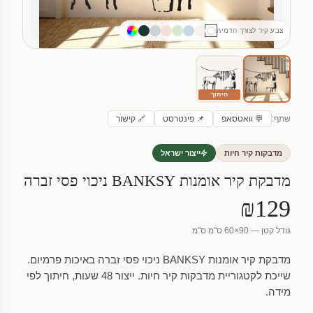
צבע קיר לצורך הדמיה
חיתוך
שתף:
💬 וואטסאפ
📌 פינטרסט
🔗 קישור
מדבקות קיר חיות
ייצור ישראל
מדבקת קיר אומנות BANKSY ניכוי פסי זברה
₪129
גודל קטן — 90×60 ס"מ ס"מ
מדבקת קיר אומנות BANKSY ניכוי פסי זברה באיכות פרמיום.
שייכת לקטגוריית מדבקות קיר חיות. ייצור 48 שעות, חיתוך לפי
מידה.