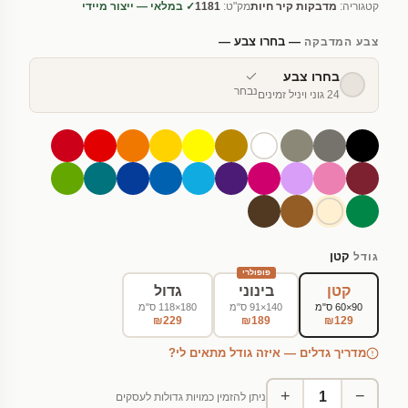
קטגוריה:
מדבקות קיר חיות
מק"ט:
1181
✓ במלאי — ייצור מיידי
— בחרו צבע —
צבע המדבקה
בחרו צבע
נבחר
24 גוני ויניל זמינים
קטן
גודל
פופולרי
קטן
בינוני
גדול
90×60 ס"מ
140×91 ס"מ
180×118 ס"מ
₪229
₪189
₪129
מדריך גדלים — איזה גודל מתאים לי?
+
−
ניתן להזמין כמויות גדולות לעסקים