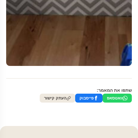
שתפו את המאמר:
וואטסאפ
פייסבוק
העתק קישור