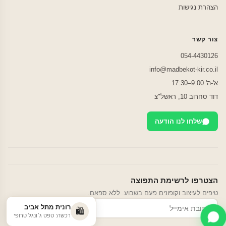
הצהרת נגישות
צור קשר
054-4430126
info@madbekot-kir.co.il
א'-ה' 9:00–17:30
דוד סחרוב 10, ראשל"צ
שלחו לנו הודעה
הצטרפו לרשימת התפוצה
טיפים לעיצוב וקופונים פעם בשבוע. ללא ספאם.
רונית מתל אביב
הרשמה
🛍️
רכשה: טפט ג׳ונגל טרופי