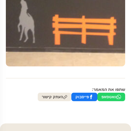
שתפו את המאמר:
וואטסאפ
פייסבוק
העתק קישור