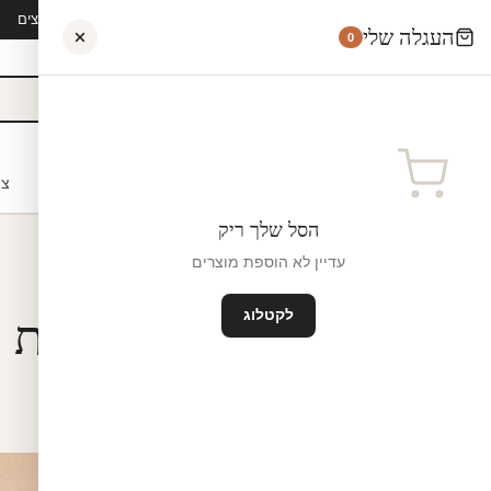
קיץ 2026 · משלוח חינם מ-₪300 · ייצור 48 שעות · 15,000+ לקוחות מרוצים
העגלה שלי
0
אישי
לקוחות עסקיים
מעצבים
בתי ספר
השראה
צו
הסל שלך ריק
עדיין לא הוספת מוצרים
דלתות בבתי ספר ומוסדות חינוך
לקטלוג
לתות בבתי ספר ומוסדות ח