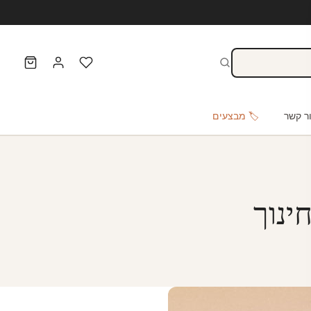
ר קשר
🏷️ מבצעים
ינוך