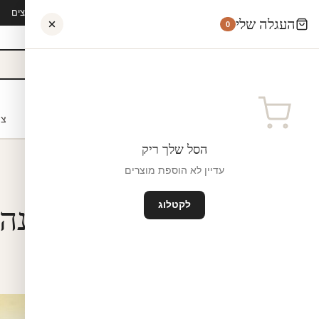
קיץ 2026 · משלוח חינם מ-₪300 · ייצור 48 שעות · 15,000+ לקוחות מרוצים
העגלה שלי
0
אישי
לקוחות עסקיים
מעצבים
בתי ספר
השראה
צו
הסל שלך ריק
עדיין לא הוספת מוצרים
רמידות בשקיעה בחדר שינה
לקטלוג
מידות בשקיעה בחדר שינה