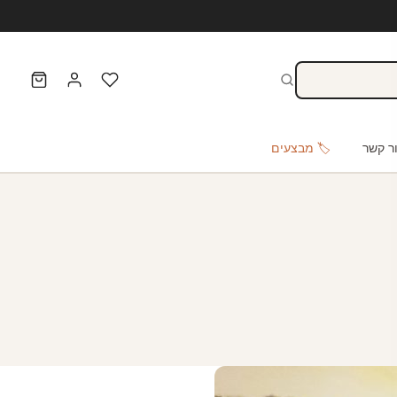
ר קשר
🏷️ מבצעים