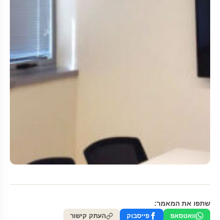
שתפו את המאמר:
וואטסאפ
פייסבוק
העתק קישור