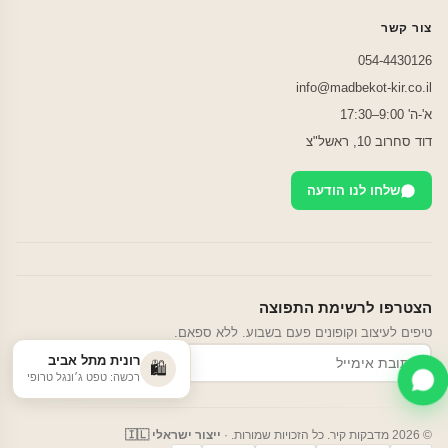
צור קשר
054-4430126
info@madbekot-kir.co.il
א'-ה' 9:00–17:30
דוד סחרוב 10, ראשל"צ
שלחו לנו הודעה
הצטרפו לרשימת התפוצה
טיפים לעיצוב וקופונים פעם בשבוע. ללא ספאם.
רונית מתל אביב
הרשמה
🛍️
רכשה: טפט ג׳ונגל טרופי
© 2026 מדבקות קיר. כל הזכויות שמורות. ·
ייצור ישראלי 🇮🇱