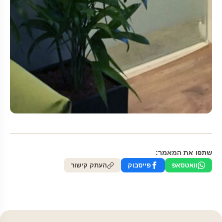
שתפו את המאמר:
וואטסאפ
פייסבוק
העתק קישור