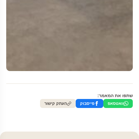
שתפו את המאמר:
וואטסאפ
פייסבוק
העתק קישור