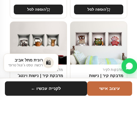
הוספה לסל
הוספה לסל
רונית מתל אביב
🛍️
רכשה: טפט ג׳ונגל טרופי
מדבקות לקיר
מדבקות לקיר
מדבקת קיר | נישות
מדבקת קיר | נישות וינטג'
צעצועים מפלצתיים
עיצוב אישי
לקנייה עכשיו ←
₪
89
₪
89
החל מ-
החל מ-
הוספה לסל
הוספה לסל
סינון
טווח מחיר