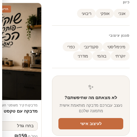
כיוון
חדש
אנכי
אופקי
ריבועי
סגנון עיצובי
מינימליסטי
סקנדינבי
כפרי
יוקרתי
בוהמי
מודרני
✨
לא מצאתם מה שחיפשתם?
נעצב עבורכם מדבקה מותאמת אישית
מדבקות קיר משפטי השר
מתמונה שלכם
מדבקה עם טקסט עב
לעיצוב אישי
₪
159
החל מ-