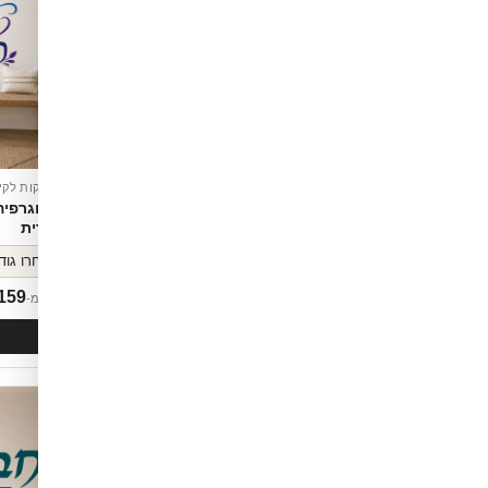
מדבקות לקיר
מדבקות לקי
ר חזק ויעיל
צעד אל הפסגה
טיפוגרפי
עברית
159
₪
159
החל מ-
החל מ-
לסל
הוספה לסל
חדש