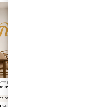
חדש
אה
מדבקות קיר משפטי השראה
מדבקות עיצו
רי ולב
בית של אהבה ונתינה
עברית וש
159
₪
159
החל מ-
החל מ-