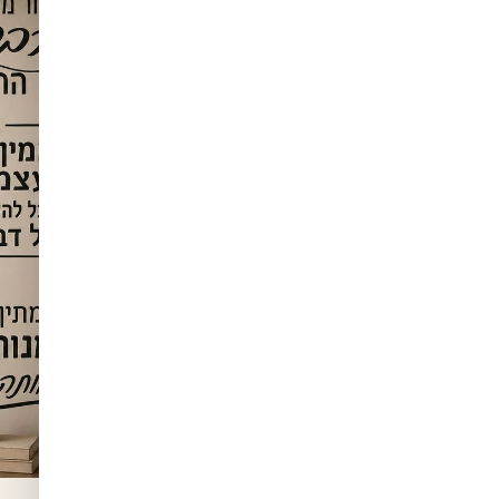
ה
בקה עשויה
ה