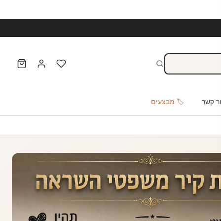
ר קשר
🏷️ מבצעים