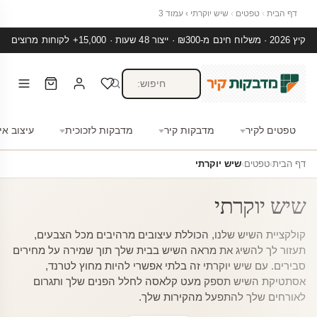
דף הבית
›
טפטים
›
שיש יוקרתי
›
עמוד 3
קיץ 2026 · משלוח חינם מ-₪300 · ייצור 48 שעות · 15,000+ לקוחות מרוצים
טפטים לקיר
מדבקות קיר
מדבקות לזכוכית
עיצוב אי
דף הבית
›
טפטים
›
שיש יוקרתי
שיש יוקרתי
קולקציית השיש שלנו, הכוללת עיצובים מרהיבים מכל הצבעים,
תעזור לך להשיג את מראה השיש בבית שלך תוך שמירה על מחירים
סבירים. עם שיש יוקרתי זה בלתי אפשרי להיות מחוץ לטרנד,
אסתטיקת השיש תספק מעט קלאסה לחלל הפנים שלך ותגרום
לאורחים שלך להתפעל מהקירות שלך.