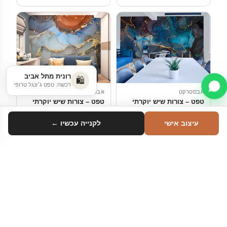
רונית מתל אביב
🛍️
רכשה: טפט ג׳ונגל טרופי
אבסטרקט
אבסטרקט
טפט – צורות שיש יוקרתי
טפט – צורות שיש יוקרתי
בצבעי כחול וגווני אפור
בצבעי אפור כתום וכחול
עיצוב אישי
לקנייה עכשיו ←
₪
999
₪
999
החל מ-
החל מ-
הוספה לסל
הוספה לסל
סינון
טווח מחיר
עד ₪100
₪100–₪200
₪200–₪500