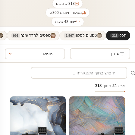
318 עיצובים
משלוח חינם מ-₪300
ייצור 48 שעות
הכל
טפטים לסלון
טפטים לחדר שינה
991
1,567
318
סינון
מציג
24
מתוך
318