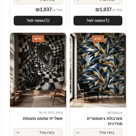
₪
1,037
₪
1,037
החל מ-
החל מ-
הוספה לסל
הוספה לסל
חדש
חדש
אבסטרקט
טפט תלת מימד
מערבולת גיאומטרית
אשליית שחמט מעוותת
מודרנית