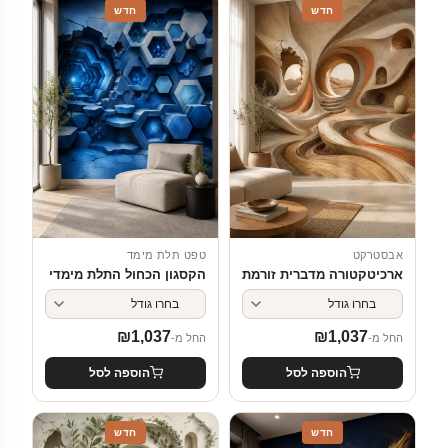
חדש
חדש
אבסטרקט
טפט תלת מימד
ארכיטקטורה מדברית זורמת
הקסגון הכחול התלת מימדי
₪
1,037
₪
1,037
החל מ-
החל מ-
הוספה לסל
הוספה לסל
חדש
חדש