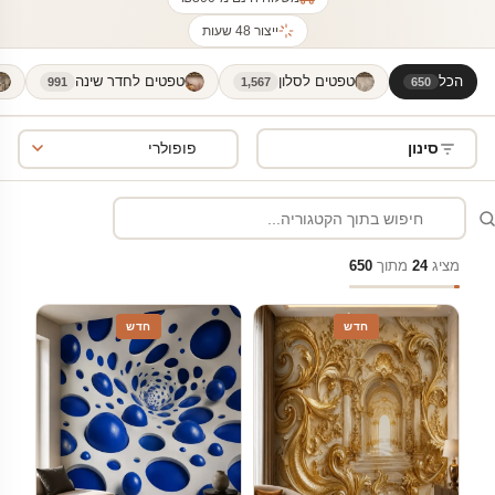
ייצור 48 שעות
הכל
טפטים לסלון
טפטים לחדר שינה
991
1,567
650
סינון
מציג
24
מתוך
650
חדש
חדש