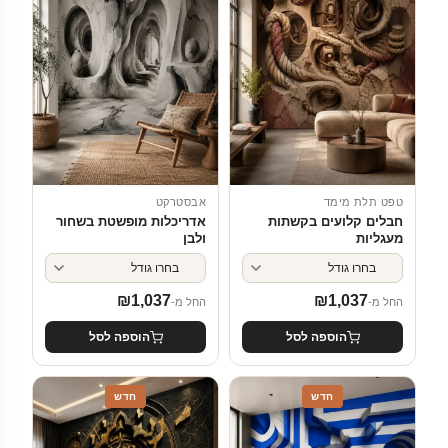
טפט תלת מימד
אבסטרקט
חבלים קלועים בקשתות
אדריכלות מופשטת בשחור
מעגליות
ולבן
₪
1,037
₪
1,037
החל מ-
החל מ-
הוספה לסל
הוספה לסל
חדש
חדש