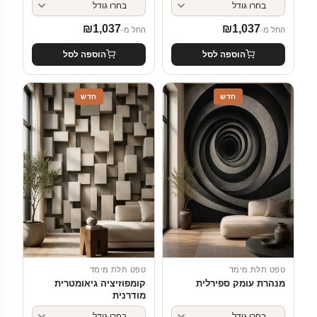
₪
1,037
₪
1,037
החל מ-
החל מ-
הוספה לסל
הוספה לסל
חדש
חדש
טפט תלת מימד
טפט תלת מימד
מנהרת עומק ספירלית
קומפוזיציה גיאומטרית
מודרנית