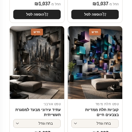
₪
1,037
₪
1,037
החל מ-
החל מ-
הוספה לסל
הוספה לסל
חדש
חדש
טפט תלת מימד
טפט אורבני
קוביות תלת ממדיות
עתיד עירוני מבעד למסגרת
בצבעים חיים
תעשייתית