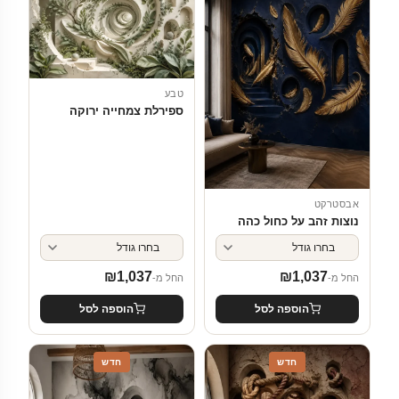
טבע
ספירלת צמחייה ירוקה
אבסטרקט
נוצות זהב על כחול כהה
₪
1,037
₪
1,037
החל מ-
החל מ-
הוספה לסל
הוספה לסל
חדש
חדש