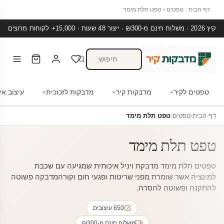
דף הבית
›
טפטים
›
טפט תלת מימד
קיץ 2026 · משלוח חינם מ-₪300 · ייצור 48 שעות · 15,000+ לקוחות מרוצים
טפטים לקיר
מדבקות קיר
מדבקות לזכוכית
עיצוב אי
דף הבית
›
טפטים
›
טפט תלת מימד
טפט תלת מימד
טפטים תלת מימד מדבקת ויניל איכותית שמגיעה עם שכבת
למינציה אשר שומרת מפני שריטות ופגעי חום וקורהמדבקה פשוטה
להתקנה ופשוטה להסרה.
650 עיצובים
משלוח חינם מ-₪300