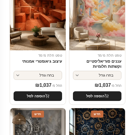
טפט תלת מימד
טפט תלת מימד
עננים סוריאליסטיים
עיצוב גיאומטרי אמנותי
וקשתות חלומיות
₪
1,037
₪
1,037
החל מ-
החל מ-
הוספה לסל
הוספה לסל
חדש
חדש