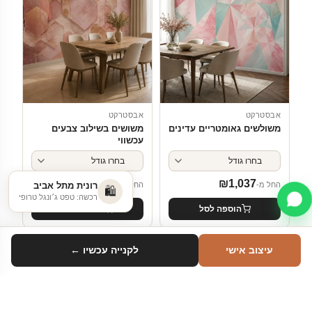
אבסטרקט
אבסטרקט
משולשים גאומטריים עדינים
משושים בשילוב צבעים
עכשווי
₪
1,037
₪
1,037
החל מ-
החל מ-
הוספה לסל
הוספה לסל
עיצוב אישי
לקנייה עכשיו ←
חדש
חדש
סינון