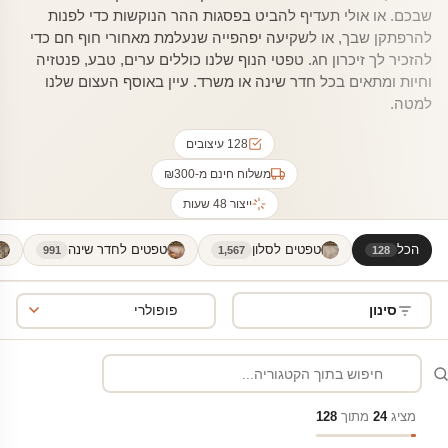
שבכם. או אולי תעדיף להביט בפסגות ההר הנוקשות כדי לפנות
להרפתקן שבך, או לשקיעה יפהפייה שנעלמת מאחורי חוף חם כדי
להזכיר לך זיכרון חג. טפטי הנוף שלנו כוללים ערים, טבע, פנטזיה
וחיות ומתאים בכל חדר שינה או משרד. עיין באוסף העצום שלנו
למטה.
128 עיצובים
משלוח חינם מ-₪300
ייצור 48 שעות
הכל
טפטים לסלון
טפטים לחדר שינה
991
1,567
128
סינון
מציג
24
מתוך
128