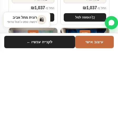
₪
1,037
₪
1,037
החל מ-
החל מ-
הוספה לסל
הוספה לסל
רונית מתל אביב
🛍️
רכשה: טפט ג׳ונגל טרופי
חדש
חדש
עיצוב אישי
לקנייה עכשיו ←
סינון
טווח מחיר
עד ₪100
₪100–₪200
₪200–₪500
אבסטרקט
אבסטרקט
מעל ₪500
גלי אוקיינוס בזוויות
גלי צבע מופשטים
גיאומטריות
—