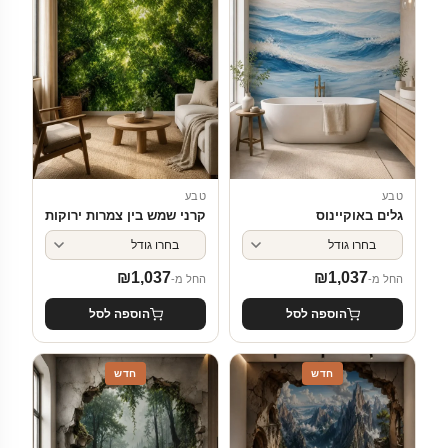
טבע
טבע
גלים באוקיינוס
קרני שמש בין צמרות ירוקות
₪
1,037
₪
1,037
החל מ-
החל מ-
הוספה לסל
הוספה לסל
חדש
חדש