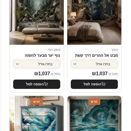
טבע
טפט נוף
מבט אל ההרים דרך קשת
נוף יער מבעד לחומה
₪
1,037
₪
1,037
החל מ-
החל מ-
הוספה לסל
הוספה לסל
חדש
חדש