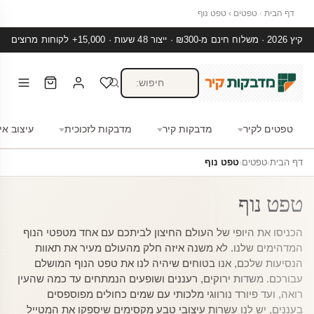
דף הבית
›
טפטים
›
טפט נוף
קיץ 2026 · משלוח חינם מ-₪300 · ייצור 48 שעות · 15,000+ לקוחות מרוצים
טפטים לקיר
מדבקות קיר
מדבקות לזכוכית
עיצוב אי
דף הבית
›
טפטים
›
טפט נוף
טפט נוף
הכניסו את היופי של העולם החיצון לביתכם עם אחד מטפטי הנוף
המדהימים שלנו. לא משנה איזה חלק מהעולם מעיר את תאוות
הנסיעות שלכם, אנו בטוחים שיהיה לנו את טפט הנוף המושלם
עבורכם. משדות ירוקים, רעננים ושופעים הנמתחים עד כמה שהעין
רואה, ועד פיורד נורווגי מלכותי עם שמים כחולים מפוספסים
בעננים, יש לנו עשרות עיצובי טבע מקסימים שיספקו את המטייל