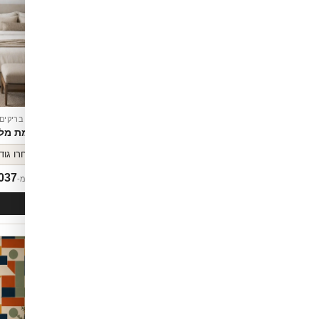
טפט בריקים
טפט בריקים
סות
קווים מדבריים
דוגמת מל
037
₪
1,037
החל מ-
החל מ-
לסל
הוספה לסל