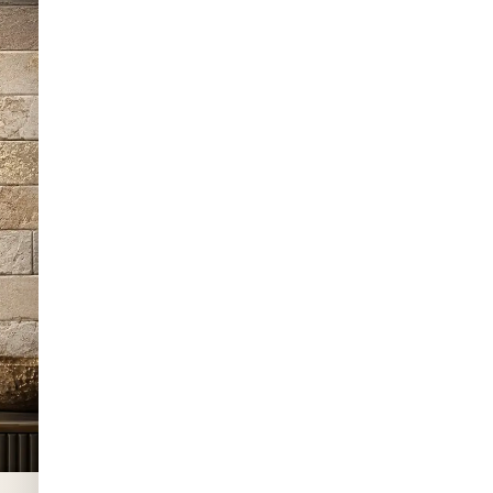
כותי ומעוצב
נה ולהסרה