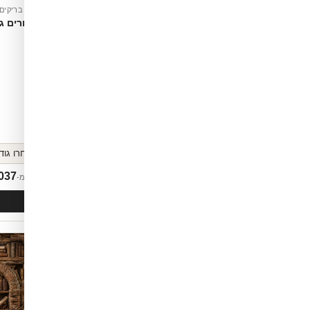
טפט בריקים
טפט בריקים
רי
אריחים טבעיים בפריחה
חיבורים ג
037
₪
1,037
החל מ-
החל מ-
לסל
הוספה לסל
חדש