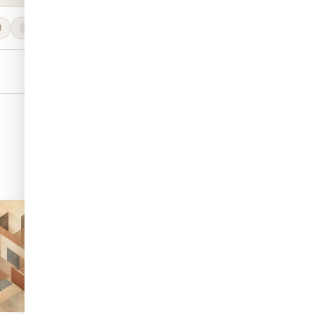
טפטים למשרד
אבסטרקט
טפט תלת מימד
650
750
956
חדש