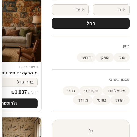
—
החל
כיוון
אנכי
אופקי
ריבועי
טפט בריקים
מוזאיקה ים תיכונית 
סגנון עיצובי
מינימליסטי
סקנדינבי
כפרי
₪
1,037
החל מ-
יוקרתי
בוהמי
מודרני
הוספה 
✨