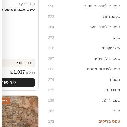
טפט בריקים
טפטים לחדרי תינוקות
556
טפט אבני פסיפס כפ
טקסטורות
523
טפטים לחדרי נוער
384
טבע
373
שיש יוקרתי
318
טפטים לרהיטים
287
טפט לארונות מטבח
282
₪
1,037
החל מ-
מטבח
274
הוספה 
מודרניים
239
טפט לדלת
189
חדש
חיות
183
טפט בריקים
172