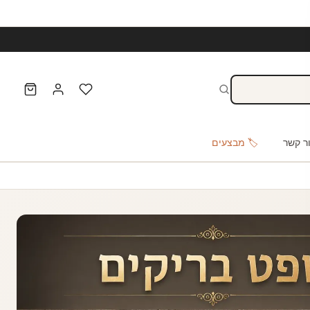
ר קשר
🏷️ מבצעים