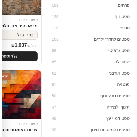
פרחים
161
טפט נוף
128
טפט בריקים
מראה קיר אבן בלוי
טרופי
116
טפטים לחדרי ילדים
103
₪
1,037
החל מ-
טפט גרפיטי
88
הוספה 
שחור לבן
85
טפט אורבני
62
חדש
פנטזיה
61
טפטים טבע ונוף
50
חינוך ולמידה
47
טפט דמוי עץ
45
טפט בריקים
טפטים למוסדות חינוך
צורות גאומטריות מ
39