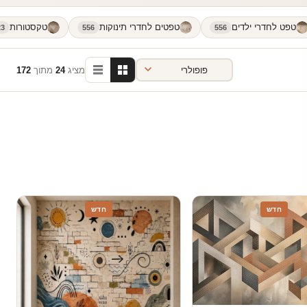
טפט לחדרי ילדים
טפטים לחדרי תינוקות
טקסטורות
23
556
556
מציג
24
מתוך
172
חדש
חדש