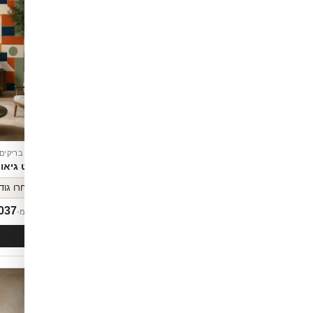
טפט בריקים
טפט בריקים
צבעונית
נוף טבע מרהיב
טפט גיאומ
037
₪
1,037
החל מ-
החל מ-
לסל
הוספה לסל