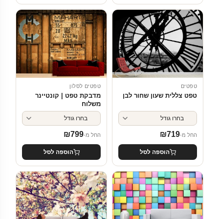
טפטים
טפטים לסלון
טפט צללית שעון שחור לבן
מדבקת טפט | קונטיינר
משלוח
₪
799
₪
719
החל מ-
החל מ-
הוספה לסל
הוספה לסל