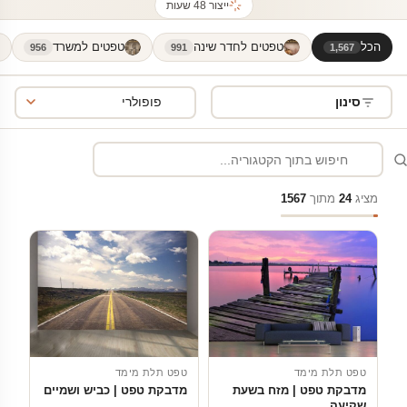
ייצור 48 שעות
הכל
טפטים לחדר שינה
טפטים למשרד
956
991
1,567
סינון
מציג
24
מתוך
1567
טפט תלת מימד
טפט תלת מימד
מדבקת טפט | מזח בשעת
מדבקת טפט | כביש ושמיים
שקיעה