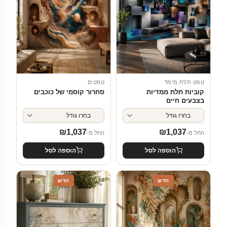
טפט תלת מימד
טפטים
קוביות תלת ממדיות
סחרור קוסמי של כוכבים
בצבעים חיים
₪
1,037
₪
1,037
החל מ-
החל מ-
הוספה לסל
הוספה לסל
חדש
חדש