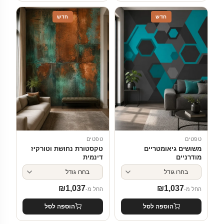
חדש
חדש
טפטים
טפטים
משושים גיאומטריים
טקסטורת נחושת וטורקיז
מודרניים
דינמית
₪
1,037
₪
1,037
החל מ-
החל מ-
הוספה לסל
הוספה לסל