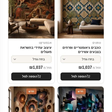
טפטים
אבסטרקט
כוכבים גיאומטריים ופרחים
עיצוב עתידי בהשראת
בצבעים עשירים
מעגלים
₪
1,037
₪
1,037
החל מ-
החל מ-
הוספה לסל
הוספה לסל
חדש
חדש