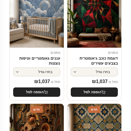
טפטים
טפטים
דוגמת כוכב גיאומטרית
עננים גאומטריים וטיפות
בצבעים עשירים
נוצצות
₪
1,037
₪
1,037
החל מ-
החל מ-
הוספה לסל
הוספה לסל
חדש
חדש