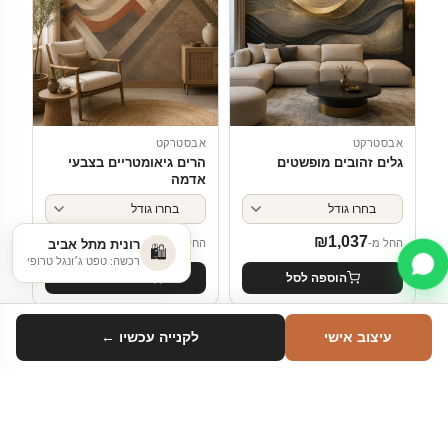
אבסטרקט
אבסטרקט
גלים זהובים מופשטים
הרים גיאומטריים בצבעי
אדמה
₪
1,037
₪
1,037
החל מ-
החל מ-
רונית מתל אביב
🛍️
רכשה: טפט ג׳ונגל טרופי
הוספה לסל
הוספה לסל
עיצוב אישי
לקנייה עכשיו ←
חדש
חדש
סינון