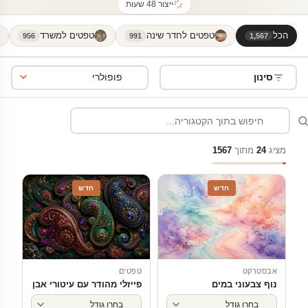
ייצור 48 שעות
הכל
טפטים לחדר שינה
טפטים למשרד
956
991
1,567
סינון
מציג
24
מתוך
1567
חדש
חדש
אבסטרקט
טפטים
נוף צבעוני במים
פייזלי מהודר עם עיטורי אבן