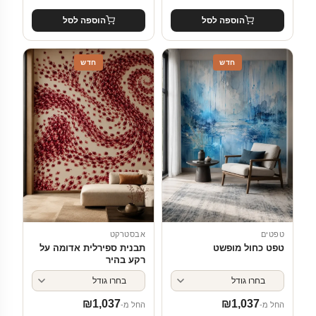
הוספה לסל
הוספה לסל
חדש
חדש
טפטים
אבסטרקט
טפט כחול מופשט
תבנית ספירלית אדומה על
רקע בהיר
₪
1,037
₪
1,037
החל מ-
החל מ-