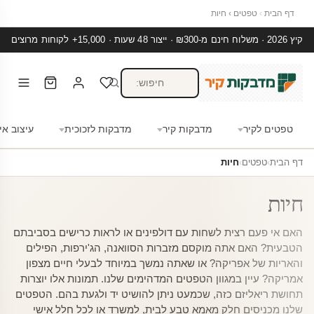
דף הבית
›
טפטים
›
חיות
קיץ 2026 · משלוח חינם מ-₪300 · ייצור 48 שעות · 15,000+ לקוחות מרוצים
טפטים לקיר
מדבקות קיר
מדבקות לזכוכית
עיצוב אי
דף הבית
›
טפטים
›
חיות
חיות
האם אי פעם רצית לשחות עם דולפינים או לראות כרישים בסביבתם
הטבעית? האם אתה מוקסם מזברות הסוואנה, הג'ירפות, הפילים
והאריות של אפריקה? או שאתה נמשך במיוחד לבעלי חיים מצפון
אמריקה? עיין במגוון הטפטים המדהימים שלנו. תמונות אלו יוצרות
תחושת ריאליזם כזה, שכמעט ניתן להושיט יד ולגעת בהם. הטפטים
שלנו מכניסים חלק מאמא טבע לבית, למשרד או לכל חלל אישי