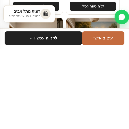
הוספה לסל
הוספה לסל
רונית מתל אביב
🛍️
רכשה: טפט ג׳ונגל טרופי
עיצוב אישי
לקנייה עכשיו ←
סינון
טווח מחיר
עד ₪100
₪100–₪200
₪200–₪500
חיות
חיות
טבע מדברי חי
ציפורים בתנועה
מעל ₪500
מינימליסטית
—
₪
159
₪
1,037
החל מ-
החל מ-