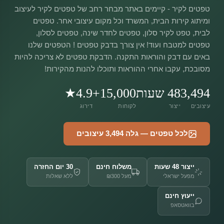
טפטים לקיר - קיימים באתר מבחר רחב של טפטים לקיר לעיצוב
ומיתוג קירות הבית, המשרד וכל מקום עיצובי אחר. טפטים
לבית, טפט לקיר סלון, טפטים לחדר שינה, טפטים לסלון,
טפטים למטבח ועוד! אין צורך בדבק טפטים ! הטפטים שלנו
באים עם דבק והוראות התקנה. הדבקת טפטים לא צריכה להיות
מסובכת, עקבו אחרי ההוראות ותוכלו להנות מהקירות!
3,494
48 שעות
15,000+
4.9★
עיצובים
ייצור
לקוחות
דירוג
לכל טפטים — גלה 3,494 עיצובים
ייצור 48 שעות
משלוח חינם
30 יום החזרה
מפעל ישראלי
מעל ₪300
ללא שאלות
ייעוץ חינם
בוואטסאפ