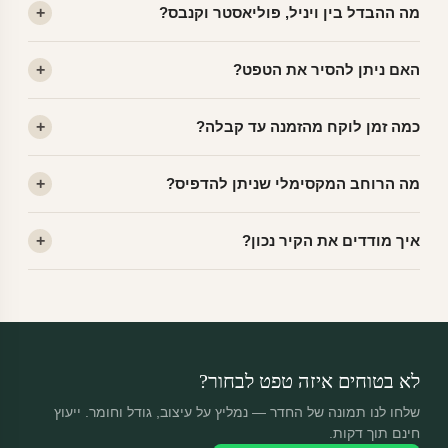
מה ההבדל בין ויניל, פוליאסטר וקנבס?
ויניל — עמיד, רחיץ ובחירה הנפוצה ביותר. פוליאסטר — טקסטורה
האם ניתן להסיר את הטפט?
עדינה, מרקם פרמיום. קנבס — מרקם בד אמנותי מט.
כן! ויניל ניתן להסרה עד 5 פעמים ללא נזק לקיר. מומלץ לחמם מעט
כמה זמן לוקח מהזמנה עד קבלה?
באוויר חם לפני הסרה.
ייצור 48 שעות. משלוח 1–3 ימי עסקים. הזמנות שמתקבלות עד
מה הרוחב המקסימלי שניתן להדפיס?
14:00 — יוצאות לייצור באותו יום.
עד 1,000 ס"מ רוחב ו-500 ס"מ גובה. הדפסה בפסים של 50 ס"מ
איך מודדים את הקיר נכון?
— מגיעים מחוברים למידות הקיר שלכם.
מודדים רוחב מקסימלי וגובה מקסימלי של הקיר במטר/ס"מ. אם יש
פינות או חלונות — שלחו לנו תמונה בוואטסאפ ונעזור לכם לחשב.
לא בטוחים איזה טפט לבחור?
שלחו לנו תמונה של החדר — נמליץ על עיצוב, גודל וחומר. ייעוץ
חינם תוך דקות.