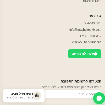
הצהרת נגישות
צור קשר
054-4430126
info@madbekot-kir.co.il
א'-ה' 9:00–17:30
דוד סחרוב 10, ראשל"צ
שלחו לנו הודעה
הצטרפו לרשימת התפוצה
טיפים לעיצוב וקופונים פעם בשבוע. ללא ספאם.
רונית מתל אביב
הרשמה
🛍️
רכשה: טפט ג׳ונגל טרופי